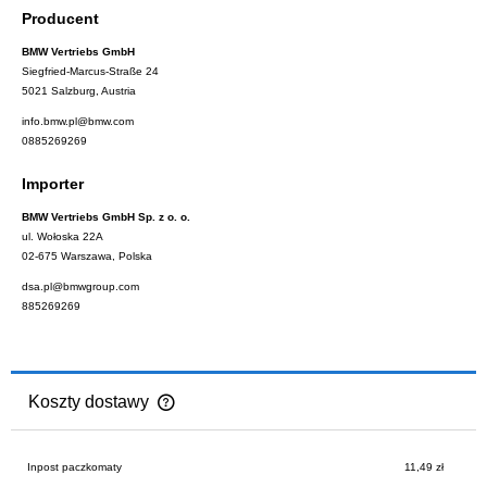
Producent
BMW Vertriebs GmbH
Siegfried-Marcus-Straße 24
5021 Salzburg, Austria
info.bmw.pl@bmw.com
0885269269
Importer
BMW Vertriebs GmbH Sp. z o. o.
ul. Wołoska 22A
02-675 Warszawa, Polska
dsa.pl@bmwgroup.com
885269269
Koszty dostawy
Cena nie zawiera ewentualnych kosztów płatności
Inpost paczkomaty
11,49 zł