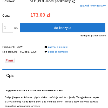
Dostawa:
od 11,49 zł
- Inpost paczkomaty
Cena nie zawiera ewentualnych kosztów płatności
sprawdź formy dostawy
173,00 zł
Cena:
do koszyka
szt.
dodaj do przechowalni
Producent:
BMW
zapytaj o produkt
Kod produktu:
80165B7E206
poleć znajomemu
Opis
Oryginalna czapka z daszkiem BMW E30 50Y 3er
Świętuj legendę, która od pięciu dekad definiuje radość z jazdy. Ta wyjątkowa czapka
BMW z kolekcji na
50-lecie Serii 3
to hołd dla ikony – modelu E30, który na zawsze
zapisał się w historii motoryzacji.