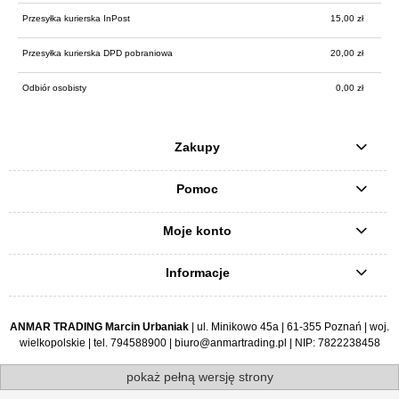
Przesyłka kurierska InPost
15,00 zł
Przesyłka kurierska DPD pobraniowa
20,00 zł
Odbiór osobisty
0,00 zł
Zakupy
Pomoc
Moje konto
Informacje
ANMAR TRADING Marcin Urbaniak
| ul. Minikowo 45a | 61-355 Poznań | woj.
wielkopolskie | tel.
794588900
|
biuro@anmartrading.pl
| NIP: 7822238458
pokaż pełną wersję strony