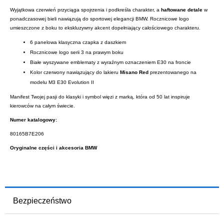
Wyjątkowa czerwień przyciąga spojrzenia i podkreśla charakter, a
haftowane detale
w
ponadczasowej bieli nawiązują do sportowej elegancji BMW. Rocznicowe logo
umieszczone z boku to ekskluzywny akcent dopełniający całościowego charakteru.
6 panelowa klasyczna czapka z daszkiem
Rocznicowe logo serii 3 na prawym boku
Białe wyszywane emblematy z wyraźnym oznaczeniem E30 na froncie
Kolor czerwony nawiązujący do lakieru
Misano Red
prezentowanego na
modelu M3 E30 Evolution II
Manifest Twojej pasji do klasyki i symbol więzi z marką, która od 50 lat inspiruje
kierowców na całym świecie.
Numer katalogowy:
80165B7E206
Oryginalne części i akcesoria BMW
Bezpieczeństwo