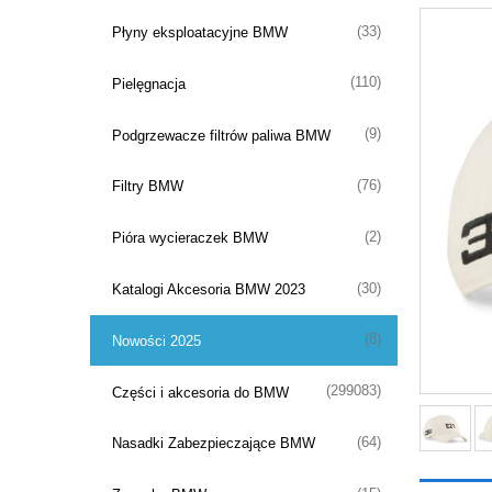
(33)
Płyny eksploatacyjne BMW
(110)
Pielęgnacja
(9)
Podgrzewacze filtrów paliwa BMW
(76)
Filtry BMW
(2)
Pióra wycieraczek BMW
(30)
Katalogi Akcesoria BMW 2023
(8)
Nowości 2025
(299083)
Części i akcesoria do BMW
(64)
Nasadki Zabezpieczające BMW