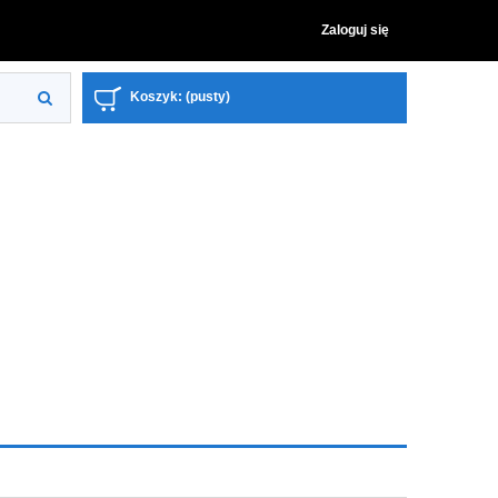
Zaloguj się
Koszyk:
(pusty)