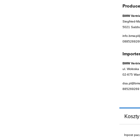
Produce
BMW Vertr
Siegfried-M
5021 Salzbu
info.bmw.p
088526926
Importe
BMW Vertri
ul. Wołoska
02-675 War
dsa.pl@bm
885269269
Koszty
Inpost pa