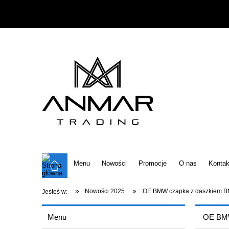
Menu
Nowości
Promocje
O nas
Kontak
»
»
Nowości 2025
OE BMW czapka z daszkiem B
Jesteś w:
Menu
OE BMW