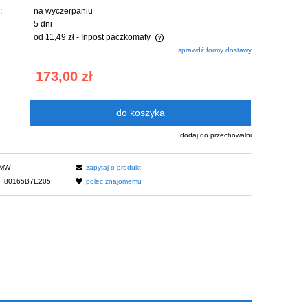
:
na wyczerpaniu
5 dni
od 11,49 zł
- Inpost paczkomaty
sprawdź formy dostawy
nie zawiera ewentualnych kosztów
173,00 zł
ości
do koszyka
dodaj do przechowalni
MW
zapytaj o produkt
:
80165B7E205
poleć znajomemu