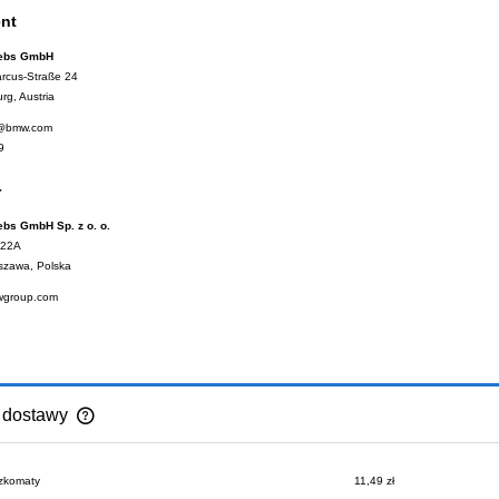
nt
iebs GmbH
arcus-Straße 24
rg, Austria
l@bmw.com
9
r
ebs GmbH Sp. z o. o.
 22A
szawa, Polska
wgroup.com
 dostawy
Cena nie zawiera ewentualnych kosztów
czkomaty
11,49 zł
płatności