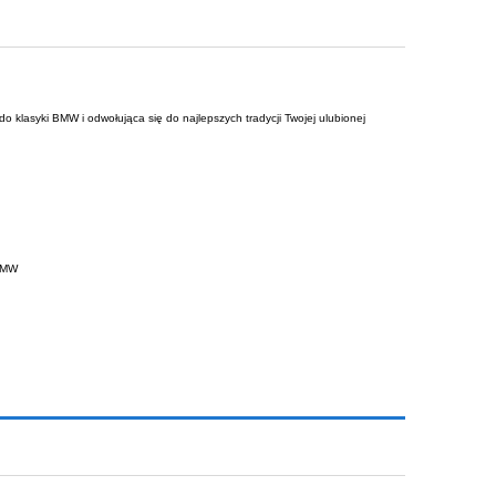
do klasyki BMW i odwołująca się do najlepszych tradycji Twojej ulubionej
 BMW