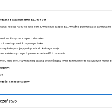
 czapka z daszkiem BMW E21 50Y 3er
cowej kolekcji na 50-cio lecie serii 3, wyjątkowa czapka E21 wyraźnie podkreślająca zamiłowanie 
anelowa klasyczna czapka z daszkiem
znicowe logo serii 3 na prawym boku
mowy kolor pasujący praktycznie do każdego stroju
rne emblematy z wyraźnym oznaczeniem E21 na froncie
ami 50 lecie serii 3 tą wspaniałą czapką podkreślającą Twoje zamiłowanie do klasycznych modeli
logowy:
05
 części i akcesoria BMW
czeństwo