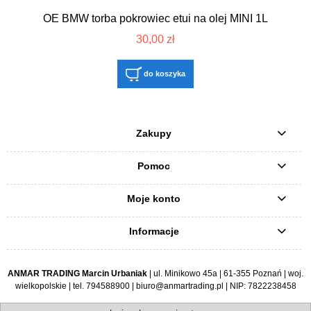
OE BMW torba pokrowiec etui na olej MINI 1L
30,00 zł
do koszyka
Zakupy
Pomoc
Moje konto
Informacje
ANMAR TRADING Marcin Urbaniak
| ul. Minikowo 45a | 61-355 Poznań | woj.
wielkopolskie | tel.
794588900
|
biuro@anmartrading.pl
| NIP: 7822238458