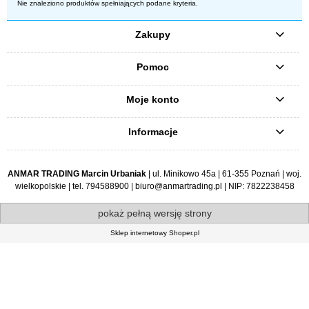
Nie znaleziono produktów spełniających podane kryteria.
Zakupy
Pomoc
Moje konto
Informacje
ANMAR TRADING Marcin Urbaniak
| ul. Minikowo 45a | 61-355 Poznań | woj.
wielkopolskie | tel.
794588900
|
biuro@anmartrading.pl
| NIP: 7822238458
pokaż pełną wersję strony
Sklep internetowy Shoper.pl